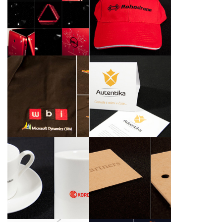
Swarovski Limited
Reklamní materiály
Edition tablety Dell
společnosti Robodrone
Venue 7
Industries s.r.o.
Černé košile s
Kalendáře a letáčky
výšivkou loga
pro společnost
společnosti WBI
Autentika, s.r.o.
Systems a.s.
Potisk reklamních
Laserový popis
kávových šálků a
kartiček pro
hrníčků pro společnost
společnost
KORDÁRNA Plus a.s.
MyFoodMarket s.r.o.