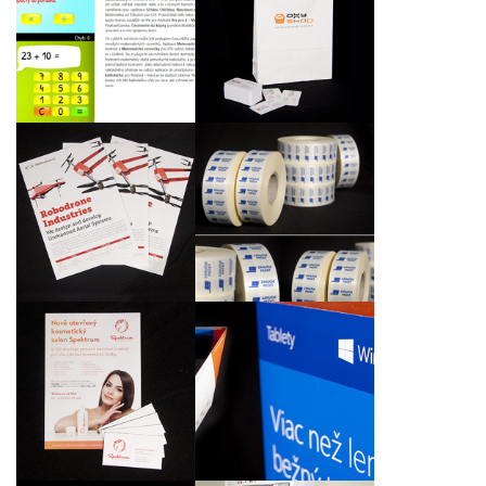
vzdělávací aplikace
Vizitky a reklamní
pro školáky sCool
papírové tašky
Matematika v časopisu
dTest
Ražba a zlacení letáků
Bezpečnostní etikety
Grafické návrhy a
Tvorba vizuální
výroba produktů k
identity kosmetického
jarní prodejní akci
salónu Spektrum
Office 365 a Windows