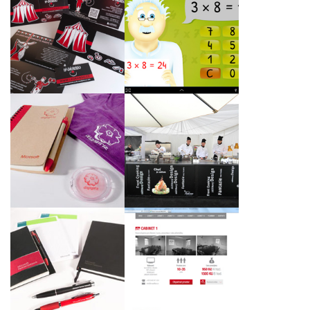
Skládačky s vizitkou
Aplikace sCool-Malá
pobočky LEGATO pro
násobilka
CVČ Lužánky Brno
DigiGirlz Microsoft -
Špilberk Food Festival
šátky, pomády na rty,
a příprava materiálů
bloky
pro restaurant Valoria
Soubor reklamních
předmětů pro
www.skolicimistnosti.cz
společnost Microsoft
Slovakia