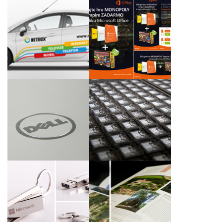
Grafický návrh a
Jarní prodejní kampaň
realizace polepu aut
Microsoft Office
společnosti Netbox -
společnosti Microsoft
Smart Comp. a.s.
Slovakia s.r.o.
Lokalizace luxusních
Kompletace tabletů s
notebooků společnosti
mikroSD kartami
enterpoint s.r.o.
společnosti SWS a.s.
Gravírované reklamní
Katalog Putování s
USB flash disky
Bílou paní v ruské
společnosti Microsoft
mutaci pro JMK
s.r.o.