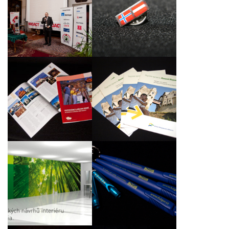
Propagační materiály
Odznáčky pro norsko-
na konferenci firmy
rakouskou hudební
Proact
společnost
Tisk brožury Putování
Zažijte jižní Moravu
s Bílou paní
lexikon
Nová podoba interéru
Dárkové předměty v
ve společnosti
modré barvě
Microsoft Slovakia