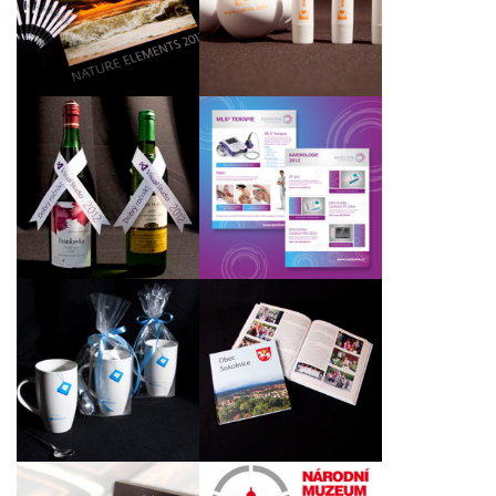
2013 a kuličková pera
jazykový a vzdělávací
pro firmu MeWAdia
servis Cahlík.info s.r.o.
Reklamní stužky na
Grafické zpracování a
hrdla vín pro
tisk letáků pro firmu
společnost Microsoft
Kardioline
Slovakia
Propagační materiály
Pamětní kniha
Windows 8 pro
Sokolnice
Microsoft Slovakia