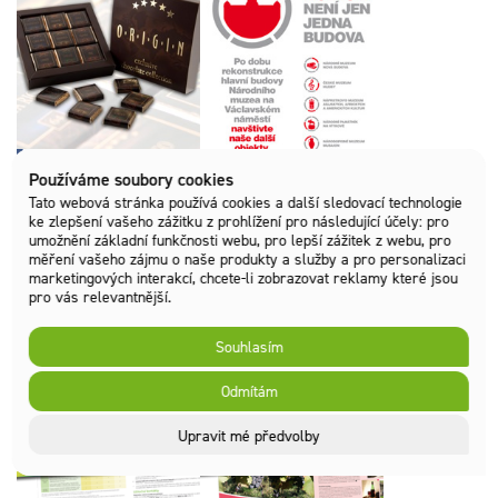
Grafický návrh a tisk
Cross-promo pro
obálků a krabičky -
Národní muzeum v
čokolády O·R·I·G·I·N
Praze.
Používáme soubory cookies
Tato webová stránka používá cookies a další sledovací technologie
Grafický návrh a tisk
ke zlepšení vašeho zážitku z prohlížení pro následující účely:
pro
Brožura Knihovny
Almanachu k 90.
umožnění základní funkčnosti webu
,
pro lepší zážitek z webu
,
pro
univerzitního kampusu
měření vašeho zájmu o naše produkty a služby a pro personalizaci
výročí volejbalu v ČR
marketingových interakcí
,
chcete-li zobrazovat reklamy které jsou
pro vás relevantnější
.
Souhlasím
Odmítám
Leták Co nového v
Image prospekt
Microsoft Partner
Slovácko
Upravit mé předvolby
Network