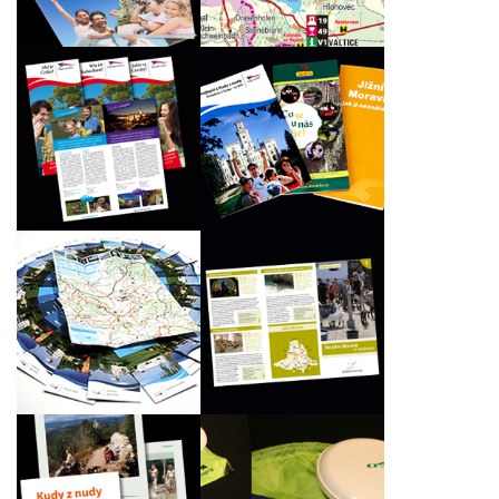
Naše práce na
Suplement Jaké je
veletrhu REGIONTOUR
Česko
2011
Sada letáků pro
Tisk sad turistických
propagaci turistických
map oblastí České
zajímavostí na jižní
republiky
Moravě
Soubor dárkových
předmětů pro
Kniha Kudy z nudy –