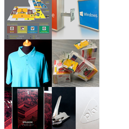
Nový branding
Navigační panely Nové
světelné reklamy
budovy Národního
Office 2013 a Windows
muzea
8
Polokošile Windows
Dárkový balíček plný
Azure pro Microsoft
zdraví
Slovakia
Kulaté reliéfní razítko
Návrh grafiky a
pro ochranu
ofsetový tisk skládaček
dokumentů pro
pro hrad Špilberk
společnost PKV BUILD
s.r.o.