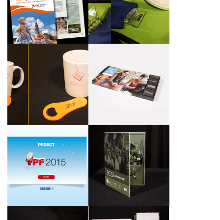
dodavatele obalových
Rodinné výlety
materiálů společnost
WPA CZ s.r.o.
Sada reklamních
Studentské pečetě s
předmětů pro firmu
přebalem na akci Hour
Pavel MIKLÍK
of Code
Animované vánoční PF
Návrh a zhotovení DVD
2015 pro společnost
– Obrazy války pro
Proact Czech Republic,
Ústav pro studium
s.r.o.
totalitních režimů