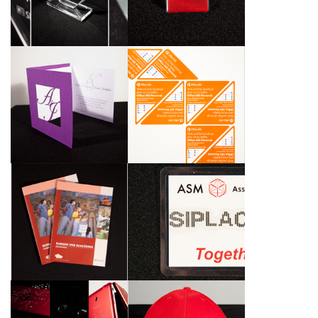
Microsoft Industry
Czech Republic, s.r.o.
Awards na Slovensku
Samolepící rohy na PC
Originální svatební
obrazovky pro
oznámení řezané
společnost Microsoft
pomocí laseru
Slovakia, s.r.o.
Brožura Putování s
Kartičky a šablona pro
bílou paní v německé
osazování
mutaci pro úřad
elektronických
Jihomoravského kraje
součástek