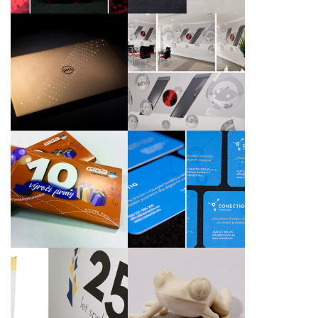
Aplikace broušených
Grafický návrh a
kamínků Swarovski na
realizace tapety ve
notebooky pro
vestibulu KSK Precise
společnost Microsoft
Motion, a.s.
Vyrobíme vám
Zhotovení grafického
reklamní přebal - třeba
stylu a loga
na čokoládu!
Grafický návrh k výročí
Rapid Prototyping
založení