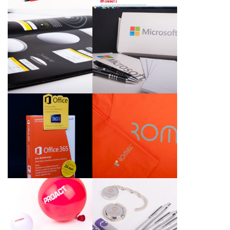
Aktualizace kalalogu
Pera, bloky a slohy s
svítidel společnosti
logem
Fulgur, spol. s r.o.
Wobblery a samolepky
Firemní bavlněná trika
Microsoft Office
s logem Romill
Balónky, antistress
Kuličková pera, háčky
míčky, hlavolamy,
na kabeky, USB klíče a