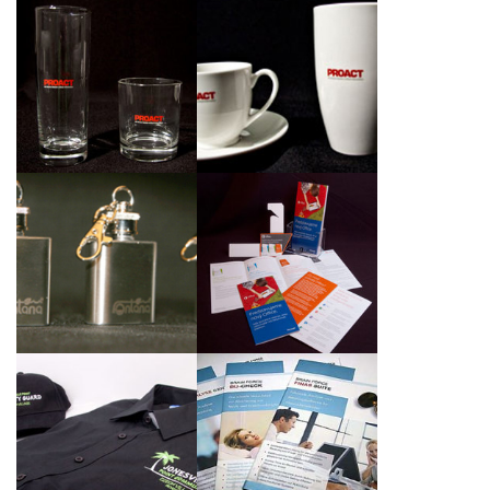
Sklenice, sklenky,
Nádobí pro společnost
panákovky
Proact
Podpora prodeje
Gravírované butylky na
kancelářského balíku
přívěsku
Office 2013
Polokošile, košile a
Metalický tisk letáků
kšiltovky Jonesville
pro společnost Brain
Point Community,
Force
Roatán