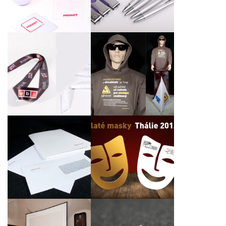
utěrky na brýle
igelitové tašky
Expozice technologie
Klíčenky a kuličková
Intel Anti-theft na
pera z recyklovaného
výstavu Notebook
papíru
EXPO
Dopisní obálky a slohy
Zlaté masky k udílení
na tiskoviny
cen Thálie 2012