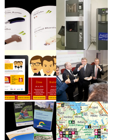
Automat na kávu jako
Katalog USB
elektronový mikroskop
vychytávek C-MAN
pro BÍLÝ MEDVĚD
2015 společnosti CoMo
PUBLIC RELATIONS,
Europe
S.R.O.
Grafický návrh a
Tisková konference a
tvorba timeblockeru a
křest brožury na
pozvánky pro
veletrhu Regiontour
společnost Microsoft
2015
Slovakia s.r.o.
Naše tiskoviny na
Mapa Jihomoravského
výstavě REGIONTOUR
kraje
2012