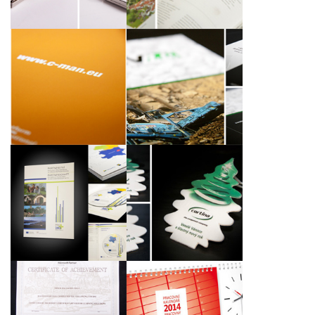
C-MAN katalog 2014
Slohy na dokumenty
společnosti CoMo
pro společnost
Europe BV
DUFONEV R.C.,a.s.
Dvojjazyčná brožura s
vlepeným CD s
Voňavé stromečky
potiskem
Certifikáty Microsoft
Stolní kalendáře s