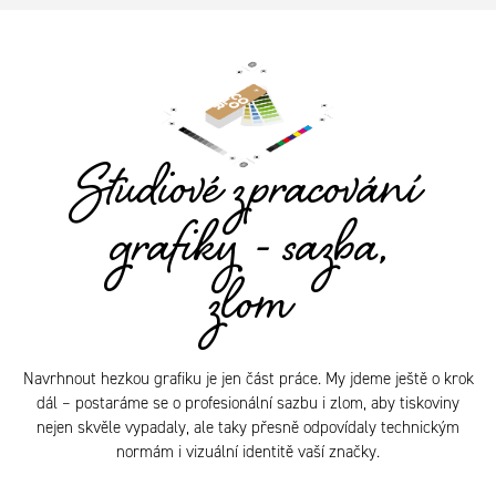
Studiové zpracování
grafiky - sazba,
zlom
Navrhnout hezkou grafiku je jen část práce. My jdeme ještě o krok
dál – postaráme se o profesionální sazbu i zlom, aby tiskoviny
nejen skvěle vypadaly, ale taky přesně odpovídaly technickým
normám i vizuální identitě vaší značky.