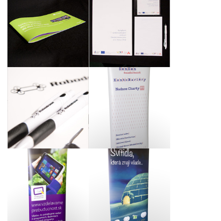
Dotisk brožury
„Systém Windows, ako
Návrhy a realizace
ho poznáte, ale ešte o
materiálů pro Fakultní
niečo lepší“ pro
nemocnici u sv. Anny
Microsoft Slovakia
v Brně
s.r.o.
Návrhy a zpracování
materiálů pro
Prezentační stojan pro
společnost Robodrone
nadaci Konto Bariéry
Industries s.r.o.
RollUp pro společnost
Prezentační RollUp pro
Microsoft Slovakia
společnost Fulgur,
s.r.o.
spol. s r.o.