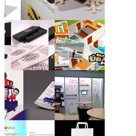
Mobilní a počítačová
Černé krabičky na
naučná hra Bez úrazu
šperky Womanity
k pokladu
Propagační materiály
Instalace expozice
na podporu sbírky
elektronové
Konta Bariéry-Nadace
mikroskopie
Charty 77
Naše mobilní