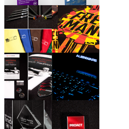
Barevné reklamní
Propagační materiály
předměty pro Ústav
pro CVČ Lužánky
živočišné fyziologie a
LeGrando FREŠ
genetiky ČSAV
MANÉŽ
Návrhy a zhotovení
Česká lokalizace
materiálů pro
herního notebooku
společnost KORDÁRNA
Alienware 18 pro
Plus a.s.
dokonalé herní zážitky
Pamětní skleněné
Reklamní čokoládové
trofeje k letošnímu
čtverečky pro
udílení cen v soutěži
společnost Proact