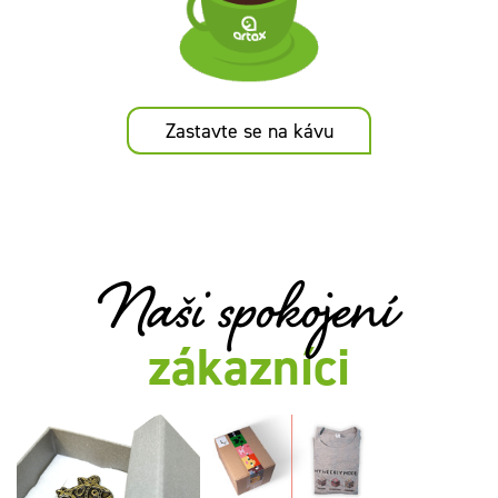
Zastavte se na kávu
Naši spokojení
zákazníci
Kovový odznak s
Dárkový set tvořivé