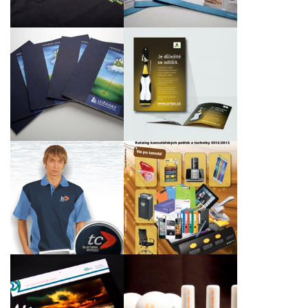
Katalog vín pro
Výroční zpráva 2011
mezinárodní výstavu
pro CVČ Lužánky
ve Slavkově u Brna
Firemní polokošile pro
Nový katalog
firmu TC Business
kancelářských potřeb
School
OFFICE SYSTEM
Propagační kalendáře
Dárkové předměty pro