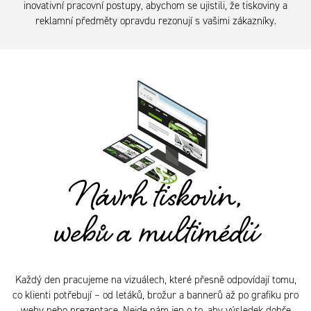
inovativní pracovní postupy, abychom se ujistili, že tiskoviny a
reklamní předměty opravdu rezonují s vašimi zákazníky.
Návrh tiskovin,
webů a multimédií
Každý den pracujeme na vizuálech, které přesně odpovídají tomu,
co klienti potřebují – od letáků, brožur a bannerů až po grafiku pro
weby nebo prezentace. Nejde nám jen o to, aby výsledek dobře