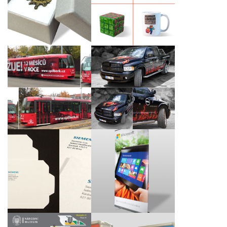
logem klienta
dětské hry Minecraft
Reklamní celoplošný
Křest tramvaje
polep vozu Dodge Ram
ŠPILBERK ŽIJE! podle
1500 pro DELL
našeho grafického
Computer, spol. s r.o. a
návrhu
Intel Czech Tradings,
Inc.
Kartonové obálky CD
Prezenční systém roll
pro společnost
up
Siemens, s.r.o.