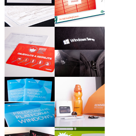
Partner pro společnost
hodinami na rok 2014
Microsoft Slovakia
Věrnostní karty a
Mikiny z merino vlny s
formuláře „Objevujte a
aplikací loga Windows
sbírejte“ pro Národní
Server pro Microsoft
muzeum v Praze
Slovakia
Grafické zpracování a
tisk brožur
„Predstavenie
Propagační dárkové
platformy Windows
předměty pro firmu
Azure“ polečnosti
Renishaw s.r.o.
Microsoft Slovakia
s.r.o.