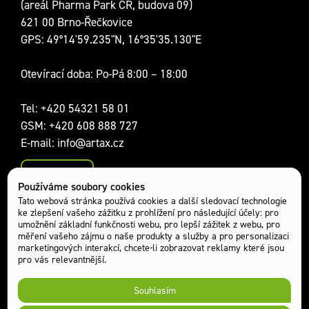
(areál Pharma Park CR, budova 09)
621 00 Brno-Řečkovice
GPS: 49°14'59.235"N, 16°35'35.130"E
Otevírací doba: Po-Pá 8:00 – 18:00
Tel:
+420 54321 58 01
GSM:
+420 608 888 727
E-mail:
info@artax.cz
Kontakty
Používáme soubory cookies
Sociální sítě:
Tato webová stránka používá cookies a další sledovací technologie
ke zlepšení vašeho zážitku z prohlížení pro následující účely:
pro
umožnění základní funkčnosti webu
,
pro lepší zážitek z webu
,
pro
měření vašeho zájmu o naše produkty a služby a pro personalizaci
marketingových interakcí
,
chcete-li zobrazovat reklamy které jsou
pro vás relevantnější
.
Souhlasím