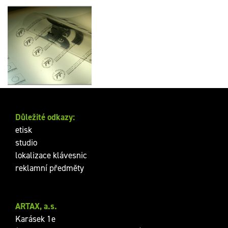
Filmy pro sítotisk –
potisk triček
Důležité odkazy:
etisk
studio
lokalizace klávesnic
reklamní předměty
ARTAX, a.s.
Karásek 1e